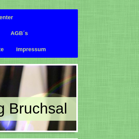
enter
AGB´s
te
Impressum
ng Bruchsal